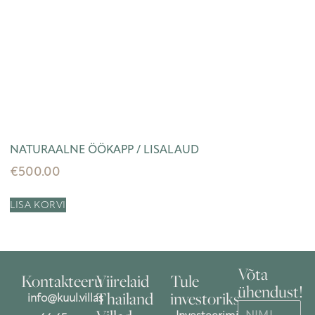
NATURAALNE ÖÖKAPP / LISALAUD
€
500.00
LISA KORVI
Võta
Kontakteeru
Viirelaid
Tule
ühendust!
Thailand
investoriks
info@kuul.villas