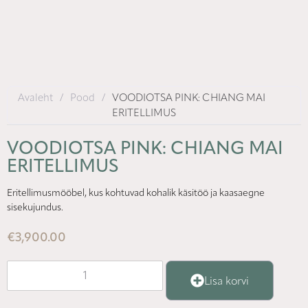
Avaleht
/
Pood
/
VOODIOTSA PINK: CHIANG MAI
ERITELLIMUS
VOODIOTSA PINK: CHIANG MAI
ERITELLIMUS
Eritellimusmööbel, kus kohtuvad kohalik käsitöö ja kaasaegne
sisekujundus.
€
3,900.00
Lisa korvi