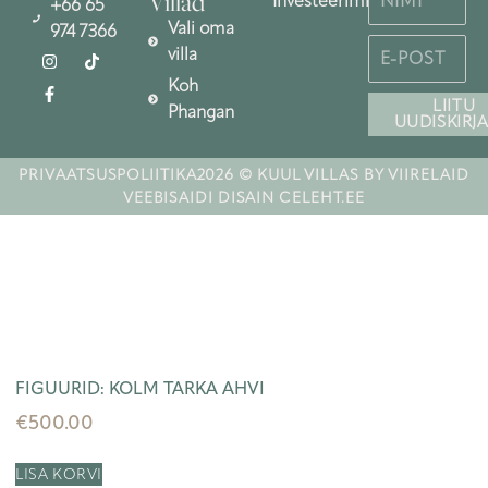
Villad
Investeerimisvõimalused
+66 65
Vali oma
974 7366
villa
Koh
LIITU
Phangan
UUDISKIRJ
PRIVAATSUSPOLIITIKA
2026 © KUUL VILLAS BY VIIRELAID
VEEBISAIDI DISAIN CELEHT.EE
FIGUURID: KOLM TARKA AHVI
€
500.00
LISA KORVI